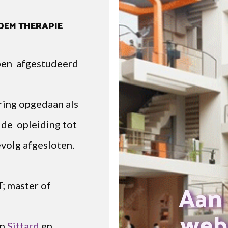
DEM THERAPIE
ben afgestudeerd
aring opgedaan als
 de opleiding tot
volg afgesloten.
t
Aan
; master of
web
in
Sittard
en