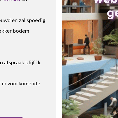
g
euwd en zal spoedig
 bekkenbodem
 afspraak blijf ik
of in voorkomende