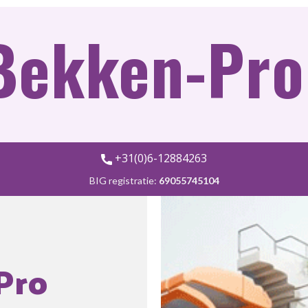
Bekken-Pro
+31(0)6-12884263
BIG registratie:
69055745104
Pro