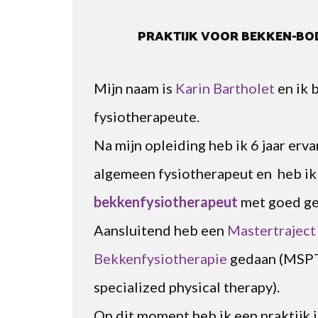
PRAKTIJK VOOR BEKKEN-BO
Mijn naam is
Karin Bartholet
en ik 
fysiotherapeute.
Na mijn opleiding heb ik 6 jaar erv
algemeen fysiotherapeut en heb ik
bekkenfysiotherapeut
met goed ge
Aansluitend heb een
Mastertrajec
Bekkenfysiotherapie
gedaan (MSPT
specialized physical therapy).
Op dit moment heb ik een praktijk 